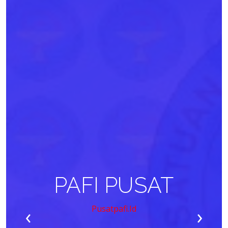
PAFI PUSAT
‹
›
Pusatpafi.id